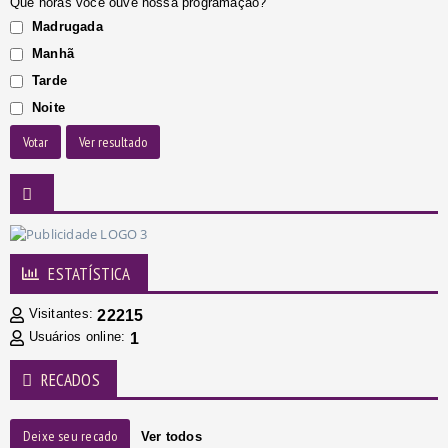
Que horas você ouve nossa programação?
Madrugada
Manhã
Tarde
Noite
Votar
Ver resultado
ESTATÍSTICA
Visitantes:
22215
Usuários online:
1
RECADOS
Deixe seu recado
Ver todos